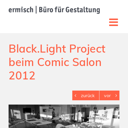
Zum
Inhalt
springen
Black.Light Project
beim Comic Salon
2012
zurück
vor