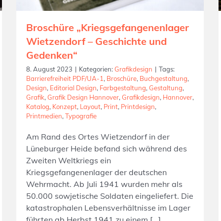
Broschüre „Kriegsgefangenenlager
Wietzendorf – Geschichte und
Gedenken“
8. August 2023
|
Kategorien:
Grafikdesign
|
Tags:
Barrierefreiheit PDF/UA-1
,
Broschüre
,
Buchgestaltung
,
Design
,
Editorial Design
,
Farbgestaltung
,
Gestaltung
,
Grafik
,
Grafik Design Hannover
,
Grafikdesign
,
Hannover
,
Katalog
,
Konzept
,
Layout
,
Print
,
Printdesign
,
Printmedien
,
Typografie
Am Rand des Ortes Wietzendorf in der
Lüneburger Heide befand sich während des
Zweiten Weltkriegs ein
Kriegsgefangenenlager der deutschen
Wehrmacht. Ab Juli 1941 wurden mehr als
50.000 sowjetische Soldaten eingeliefert. Die
katastrophalen Lebensverhältnisse im Lager
führten ab Herbst 1941 zu einem [...]