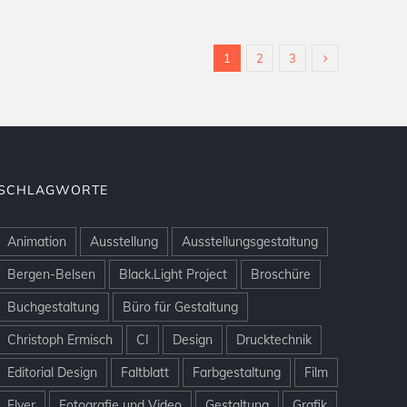
1
2
3
SCHLAGWORTE
Animation
Ausstellung
Ausstellungsgestaltung
Bergen-Belsen
Black.Light Project
Broschüre
Buchgestaltung
Büro für Gestaltung
Christoph Ermisch
CI
Design
Drucktechnik
Editorial Design
Faltblatt
Farbgestaltung
Film
Flyer
Fotografie und Video
Gestaltung
Grafik