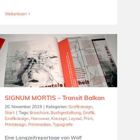
Weiterlesen
SIGNUM MORTIS – Transit Balkan
20. November 2019
|
Kategorien:
Grafikdesign
,
Start
|
Tags:
Broschüre
,
Buchgestaltung
,
Grafik
,
Grafikdesign
,
Hannover
,
Konzept
,
Layout
,
Print
,
Printdesign
,
Printmedien
,
Typografie
Eine Langzeitreportage von Wolf