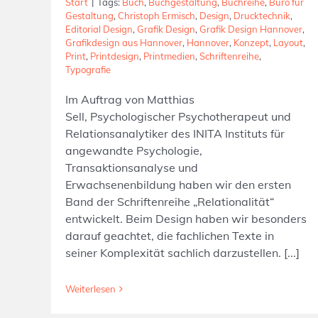
Start
|
Tags:
Buch
,
Buchgestaltung
,
Buchreihe
,
Büro für
Gestaltung
,
Christoph Ermisch
,
Design
,
Drucktechnik
,
Editorial Design
,
Grafik Design
,
Grafik Design Hannover
,
Grafikdesign aus Hannover
,
Hannover
,
Konzept
,
Layout
,
Print
,
Printdesign
,
Printmedien
,
Schriftenreihe
,
Typografie
Im Auftrag von Matthias
Sell, Psychologischer Psychotherapeut und
Relationsanalytiker des INITA Instituts für
angewandte Psychologie,
Transaktionsanalyse und
Erwachsenenbildung haben wir den ersten
Band der Schriftenreihe „Relationalität“
entwickelt. Beim Design haben wir besonders
darauf geachtet, die fachlichen Texte in
seiner Komplexität sachlich darzustellen. [...]
Weiterlesen