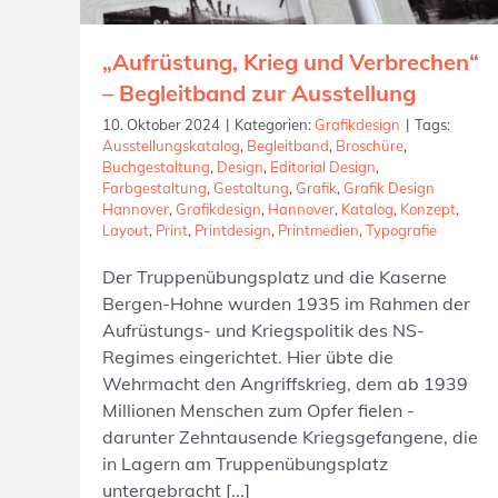
„Aufrüstung, Krieg und Verbrechen“
– Begleitband zur Ausstellung
10. Oktober 2024
|
Kategorien:
Grafikdesign
|
Tags:
Ausstellungskatalog
,
Begleitband
,
Broschüre
,
Buchgestaltung
,
Design
,
Editorial Design
,
Farbgestaltung
,
Gestaltung
,
Grafik
,
Grafik Design
Hannover
,
Grafikdesign
,
Hannover
,
Katalog
,
Konzept
,
Layout
,
Print
,
Printdesign
,
Printmedien
,
Typografie
Der Truppenübungsplatz und die Kaserne
Bergen-Hohne wurden 1935 im Rahmen der
Aufrüstungs- und Kriegspolitik des NS-
Regimes eingerichtet. Hier übte die
Wehrmacht den Angriffskrieg, dem ab 1939
Millionen Menschen zum Opfer fielen -
darunter Zehntausende Kriegsgefangene, die
in Lagern am Truppenübungsplatz
untergebracht [...]