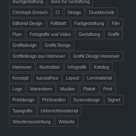
Buchgestaltung
Büro für Gestaltung
Christoph Ermisch
CI
Design
Drucktechnik
Editorial Design
Faltblatt
Farbgestaltung
Film
Flyer
Fotografie und Video
Gestaltung
Grafik
Grafikdesign
Grafik Design
Grafikdesign aus Hannover
Grafik Design Hannover
Hannover
Illustration
Infografik
Katalog
Konzept
kurosafrica
Layout
Lernmaterial
Logo
Marienborn
Musiker
Plakat
Print
Printdesign
Printmedien
Screendesign
Signet
Typografie
Unterrichtsmaterial
Wanderausstellung
Website