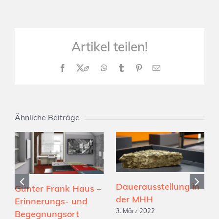
Artikel teilen!
Facebook
X
WhatsApp
Tumblr
Pinterest
E-
Mail
Ähnliche Beiträge
Dauerausstellung in
Günter Frank Haus –
der MHH
Erinnerungs- und
3. März 2022
Begegnungsort