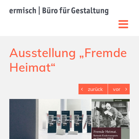
Zum
Inhalt
springen
Ausstellung „Fremde
Heimat“
zurück
vor